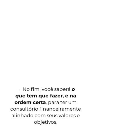
2. O caminho para
onde
você quer chegar
Na segunda parte, vamos explicar
cada uma das
etapas para você
construir sua organização
financeira
, esclarecendo sua função,
sua ordem e suas armadilhas... Tim
tim por tim tim.
→ No fim, você saberá
o
que
tem que fazer, e na
ordem certa
, para ter um
consultório financeiramente
alinhado com seus valores e
objetivos.