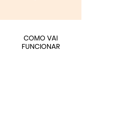
COMO VAI
FUNCIONAR
1. Onde você está
Primeiro, faremos um diagnóstico
financeiro do ano que passou para
identificar onde você está. É o lugar
de onde você vai partir.
Não importa
o seu momento, estaremos com
você.