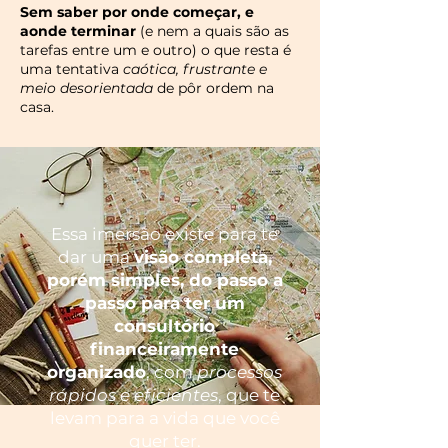
Sem saber por onde começar, e
aonde terminar
(e nem a quais são as
tarefas entre um e outro) o que resta é
uma tentativa
caótica, frustrante e
meio desorientada
de pôr ordem na
casa.
Essa imersão existe para te
dar uma
visão completa,
porém simples, do passo a
passo para ter um
consultório
financeiramente
organizado
, com
processos
rápidos e eficientes
, que te
levam para a vida que você
quer ter.